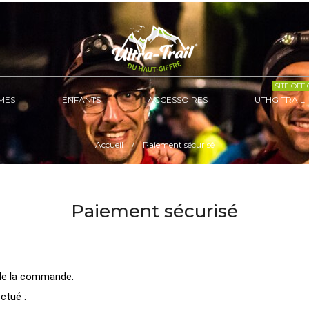
SITE OFFI
MES
ENFANTS
ACCESSOIRES
UTHG TRAIL
Accueil
Paiement sécurisé
Paiement sécurisé
s de la commande.
ctué :