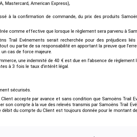
ISA, Mastercard, American Express),
ssé à la confirmation de commande, du prix des produits Samoë
dérée comme effective que lorsque le règlement sera parvenu à Sa
ëns Trail Evénements serait recherchée pour des préjudices liés
ut ou partie de sa responsabilité en apportant la preuve que l’err
 à un cas de force majeure.
merce, une indemnité de 40 € est due en l’absence de règlement le
es à 3 fois le taux d’intérêt légal.
ment sécurisés.
Client accepte par avance et sans condition que Samoëns Trail Ev
iter son compte à la vue des relevés transmis par Samoëns Trail E
on de débit du compte du Client est toujours donnée pour le montant